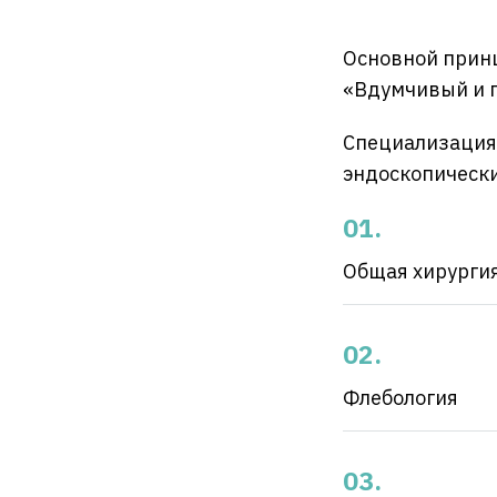
Основной принц
«Вдумчивый и п
Специализация 
эндоскопически
Общая хирурги
Флебология