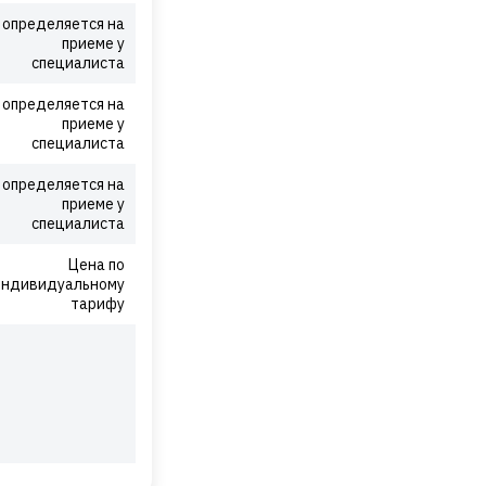
определяется на
приеме у
специалиста
определяется на
приеме у
специалиста
определяется на
приеме у
специалиста
Цена по
индивидуальному
тарифу