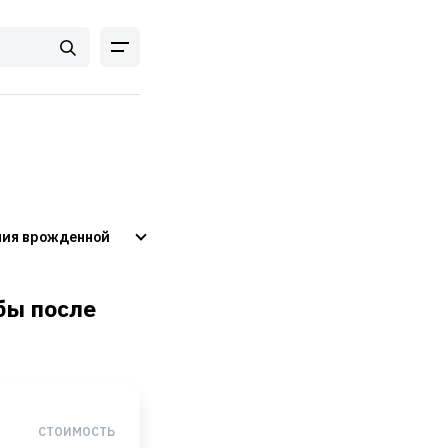
ния врожденной
бы после
СТОИМОСТЬ