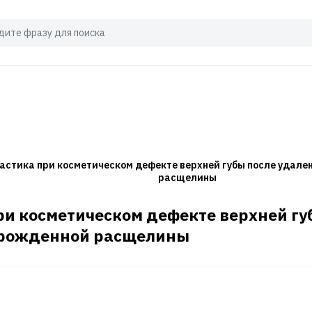
астика при косметическом дефекте верхней губы после удале
расщелины
ри косметическом дефекте верхней гу
врожденной расщелины
И