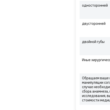
односторонней
двусторонней
двойной губы
Иные хирургичес
Обращаем ваше в
манипуляции сог
случае необходи
сбора анамнеза,
исследования, в
стоимости медиц